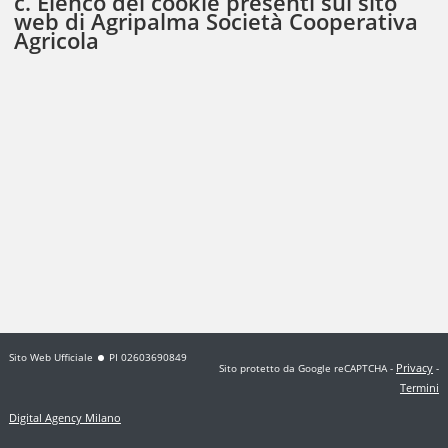
c. Elenco dei cookie presenti sul sito
web di Agripalma Società Cooperativa
Agricola
Sito Web Ufficiale
PI 02603690849
Privacy
Sito protetto da Google reCAPTCHA
-
-
Termini
Digital Agency Milano